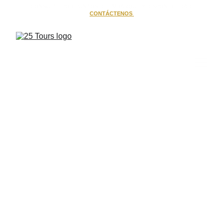
CONSULTE POR PUNTOS DE EMBARQUE Y DISPONIBILIDAD 
-
CONTÁCTENOS
Viajá con 25 
Tours