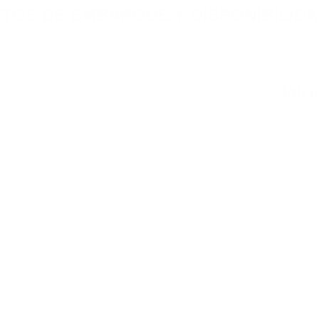
TOS DE EMBARQUE Y DISPONIBILIDA
Inici
Nuestros servicios
quetes turísticos Nacionales e Internacionales desde 25 de Ma