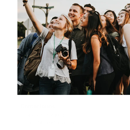
Contáctanos
Teléfono 2345 498633   
 Email  25tours@gmail.com