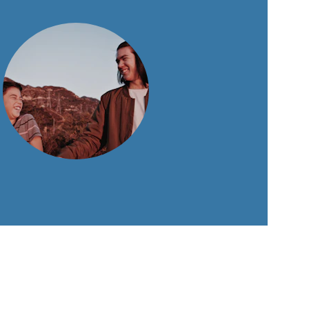
ours, nuestro viaje a Bariloche fue 
dable y sin complicaciones.
Ana y Luis