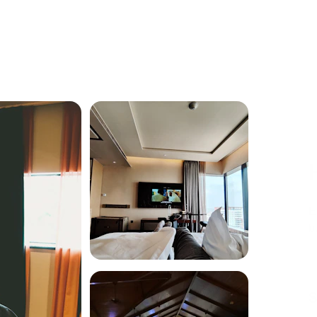
E
b
$