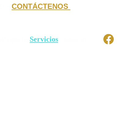
D -
CONTÁCTENOS
o
Paquetes
Servicios
Contacto
yo.