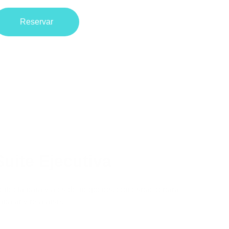
Reservar
Suite Ejecutiva
erfecta para viajes de negocios, con espacio para 
rabajar y relajarse.